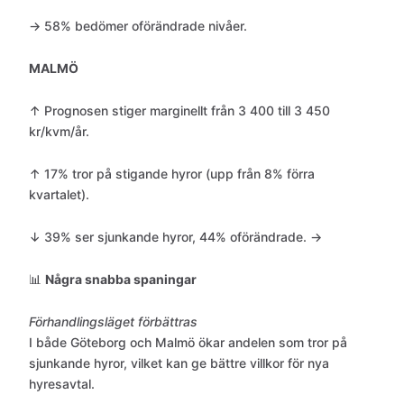
→ 58% bedömer oförändrade nivåer.
MALMÖ
↑ Prognosen stiger marginellt från 3 400 till 3 450
kr/kvm/år.
↑ 17% tror på stigande hyror (upp från 8% förra
kvartalet).
↓ 39% ser sjunkande hyror, 44% oförändrade. →
📊
Några snabba spaningar
Förhandlingsläget förbättras
I både Göteborg och Malmö ökar andelen som tror på
sjunkande hyror, vilket kan ge bättre villkor för nya
hyresavtal.