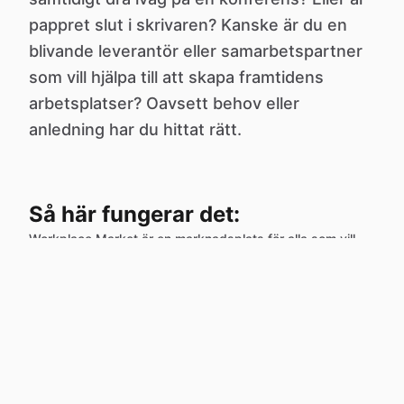
pappret slut i skrivaren? Kanske är du en
blivande leverantör eller samarbetspartner
som vill hjälpa till att skapa framtidens
arbetsplatser? Oavsett behov eller
anledning har du hittat rätt.
Så här fungerar det:
Workplace Market är en marknadsplats för alla som vill
bidra i utvecklingen av framtidens arbetsplatser. Vi växer
varje dag med spännande organisationer och företag. Vi
strävar efter att tillsammans med er dela inspiration och
kunskap som bidrar till lärande, utveckling och
fantastiska arbetsplatser. Sök via kategori eller fritext.
Läs mer om Workplace Market