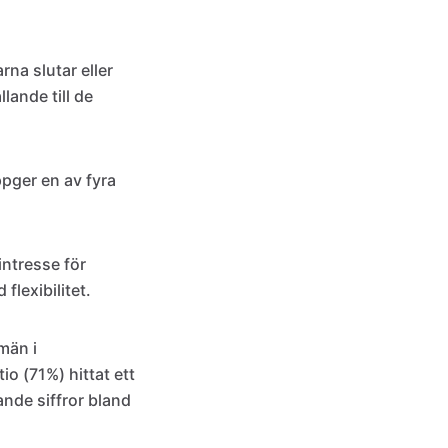
rna slutar eller
lande till de
ppger en av fyra
intresse för
flexibilitet.
män i
o (71%) hittat ett
nde siffror bland