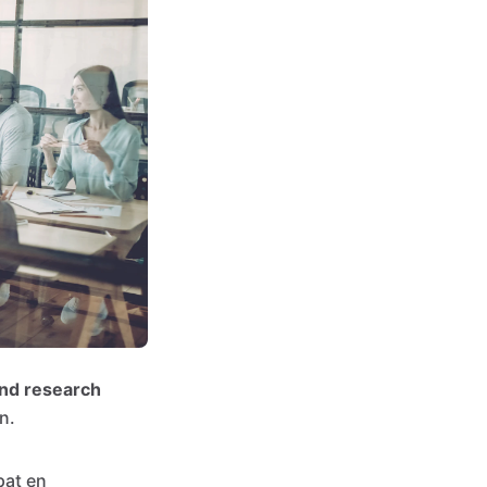
nd research
n.
pat en