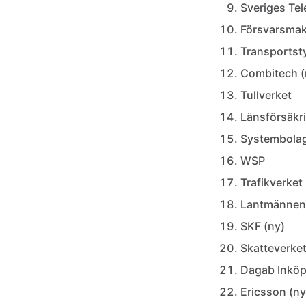
Sveriges Tel
Försvarsma
Transportsty
Combitech (
Tullverket
Länsförsäkri
Systembola
WSP
Trafikverket
Lantmännen
SKF (ny)
Skatteverket
Dagab Inköp 
Ericsson (ny