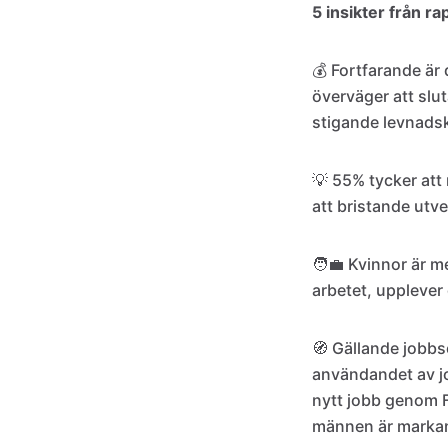
5 insikter från r
💰 Fortfarande är 
överväger att slut
stigande levnads
💡 55% tycker att 
att bristande utvec
🧑‍💼 Kvinnor är 
arbetet, upplever d
🧭 Gällande jobbs
användandet av jo
nytt jobb genom 
männen är markan