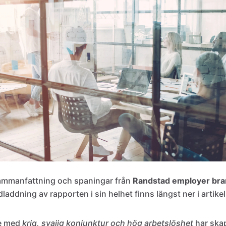
mmanfattning och spaningar från
Randstad employer bra
edladdning av rapporten i sin helhet finns längst ner i artikel
ge med
krig, svajig konjunktur och hög arbetslöshet
har ska