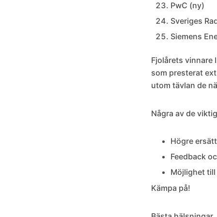
PwC (ny)
Sveriges Ra
Siemens En
Fjolårets vinnare 
som presterat ext
utom tävlan de nä
Några av de viktig
Högre ersätt
Feedback oc
Möjlighet ti
Kämpa på!
Bästa hälsningar