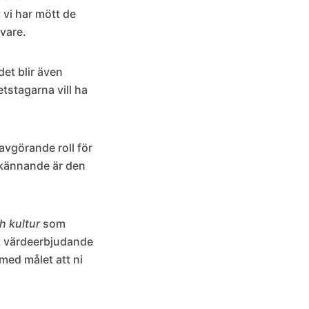
 vi har mött de
ivare.
det blir även
etstagarna vill ha
avgörande roll för
rkännande är den
h kultur
som
t värdeerbjudande
med målet att ni