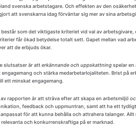
bland svenska arbetstagare. Och effekten av den osäkerhet
gjort att svenskarna idag förväntar sig mer av sina arbetsg
består som det viktigaste kriteriet vid val av arbetsgivare, 
kriterier får ökad betydelse totalt sett. Gapet mellan vad arb
er att de erbjuds ökar.
e slutsatser är att
erkännande och uppskattning
spelar en 
gt engagemang och stärka medarbetarlojaliteten. Brist på e
ill ett minskat engagemang.
 av rapporten är att sträva efter att skapa en
arbetsmiljö oc
ikation, feedback och uppmuntran, samt att ha ett tydlig
npassat för att kunna behålla och attrahera talanger. Allt 
a relevanta och konkurrenskraftiga på er marknad.