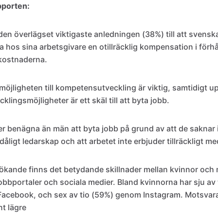
apporten:
den överlägset viktigaste anledningen (38%) till att svenska
a hos sina arbetsgivare en otillräcklig kompensation i förhål
kostnaderna.
möjligheten till kompetensutveckling är viktig, samtidigt u
klingsmöjligheter är ett skäl till att byta jobb.
mer benägna än män att byta jobb på grund av att de saknar 
åligt ledarskap och att arbetet inte erbjuder tillräckligt med 
ökande finns det betydande skillnader mellan kvinnor och 
bbportaler och sociala medier. Bland kvinnorna har sju av ti
Facebook, och sex av tio (59%) genom Instagram. Motsvara
t lägre