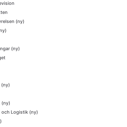
evision
kten
relsen (ny)
ny)
ngar (ny)
get
 (ny)
 (ny)
och Logistik (ny)
)